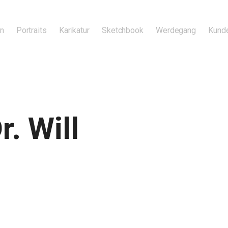
en
Portraits
Karikatur
Sketchbook
Werdegang
Kund
. Will